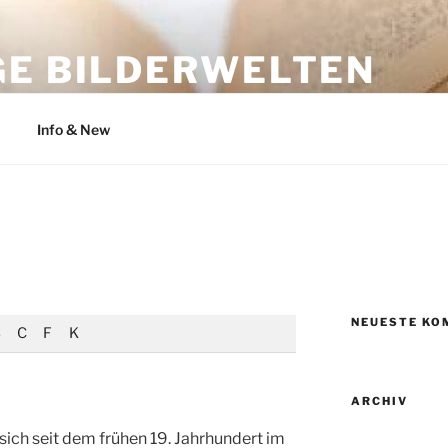
GE BILDERWELTEN
iten | Grafiken und Poster uvm.
Info & New
NEUESTE KO
C
F
K
ARCHIV
sich seit dem frühen 19. Jahrhundert im