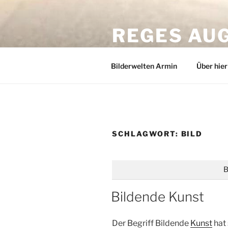
Zum
Inhalt
REGES AU
springen
Bildbearbeitung | Auftragsarbe
Bilderwelten Armin
Über hier
SCHLAGWORT:
BILD
B
Bildende Kunst
Der Begriff Bildende
Kunst
hat 