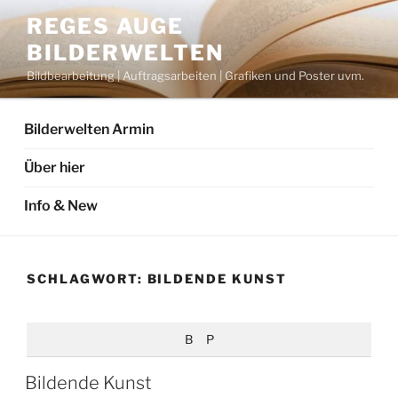
Zum
REGES AUGE
Inhalt
BILDERWELTEN
springen
Bildbearbeitung | Auftragsarbeiten | Grafiken und Poster uvm.
Bilderwelten Armin
Über hier
Info & New
SCHLAGWORT:
BILDENDE KUNST
B
P
Bildende Kunst