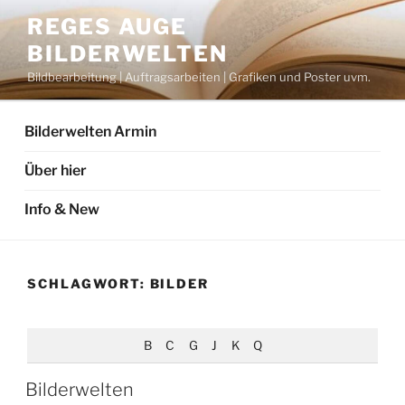
Zum
REGES AUGE
Inhalt
BILDERWELTEN
springen
Bildbearbeitung | Auftragsarbeiten | Grafiken und Poster uvm.
Bilderwelten Armin
Über hier
Info & New
SCHLAGWORT:
BILDER
B
C
G
J
K
Q
Bilderwelten