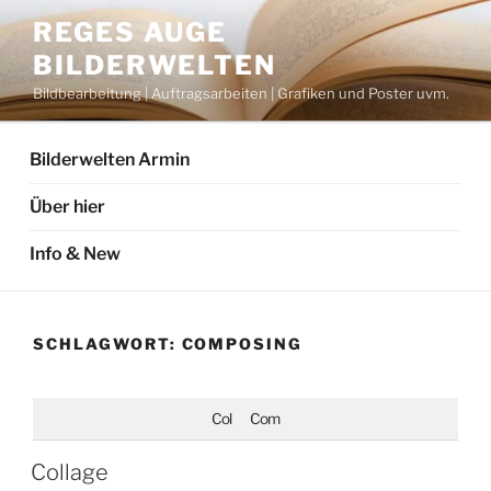
Zum
REGES AUGE
Inhalt
BILDERWELTEN
springen
Bildbearbeitung | Auftragsarbeiten | Grafiken und Poster uvm.
Bilderwelten Armin
Über hier
Info & New
SCHLAGWORT:
COMPOSING
Col
Com
Collage