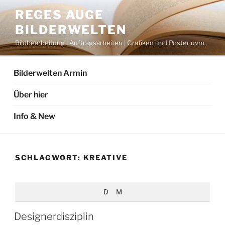
Zum
REGES AUGE
Inhalt
BILDERWELTEN
springen
Bildbearbeitung | Auftragsarbeiten | Grafiken und Poster uvm.
Bilderwelten Armin
Über hier
Info & New
SCHLAGWORT:
KREATIVE
D
M
Designerdisziplin