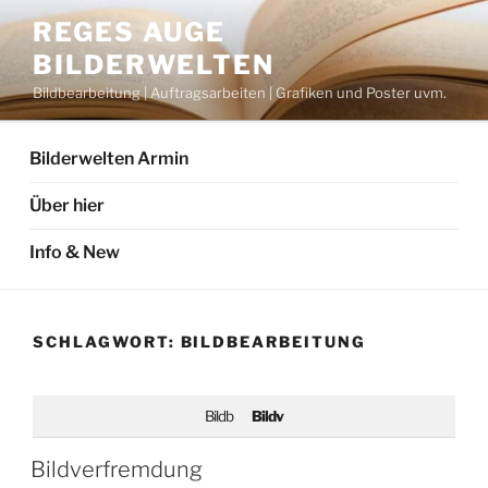
Zum
REGES AUGE
Inhalt
BILDERWELTEN
springen
Bildbearbeitung | Auftragsarbeiten | Grafiken und Poster uvm.
Bilderwelten Armin
Über hier
Info & New
SCHLAGWORT:
BILDBEARBEITUNG
Bildb
Bildv
Bildverfremdung