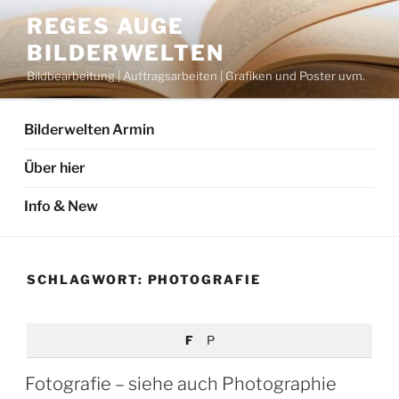
Zum
REGES AUGE
Inhalt
BILDERWELTEN
springen
Bildbearbeitung | Auftragsarbeiten | Grafiken und Poster uvm.
Bilderwelten Armin
Über hier
Info & New
SCHLAGWORT:
PHOTOGRAFIE
F
P
Fotografie – siehe auch Photographie