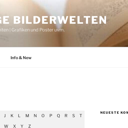
GE BILDERWELTEN
iten | Grafiken und Poster uvm.
Info & New
NEUESTE KO
J
K
L
M
N
O
P
Q
R
S
T
W
X
Y
Z