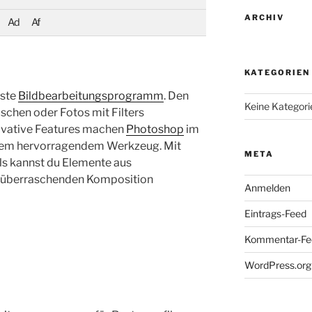
ARCHIV
Ad
Af
KATEGORIEN
este
Bildbearbeitungsprogramm
. Den
Keine Kategori
schen oder Fotos mit Filters
novative Features machen
Photoshop
im
nem hervorragendem Werkzeug. Mit
META
s kannst du Elemente aus
r überraschenden Komposition
Anmelden
Eintrags-Feed
Kommentar-Fe
WordPress.org